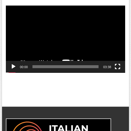
Video
Player
00:00
03:38